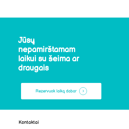
Jūsų
nepamirštamam
laikui
su
šeima
ar
draugais
Rezervuok laiką dabar
Kontaktai