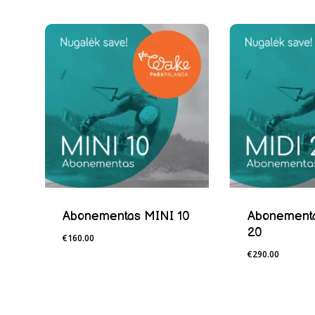
Krepšelyje nėra produktų.
Į Parduotuvę
Abonementas MINI 10
Abonement
20
€
160.00
€
160.00
€
290.00
€
290.00