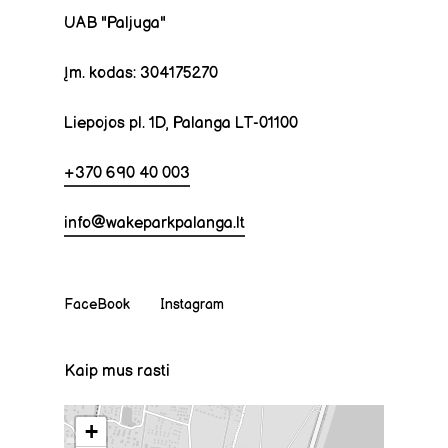
UAB "Paljuga"
Įm. kodas: 304175270
Liepojos pl. 1D, Palanga LT-01100
+370 690 40 003
info@wakeparkpalanga.lt
FaceBook
Instagram
Kaip mus rasti
+