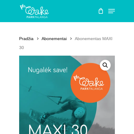
Skip
Menu
to
Close
Krepšelis
Cart
main
content
Pradžia
Abonementai
Abonementas MAXI
30