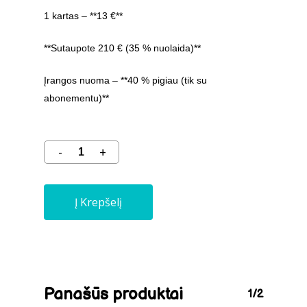
1 kartas – **13 €**
**Sutaupote 210 € (35 % nuolaida)**
Įrangos nuoma – **40 % pigiau (tik su
abonementu)**
Į Krepšelį
Panašūs produktai
1/2